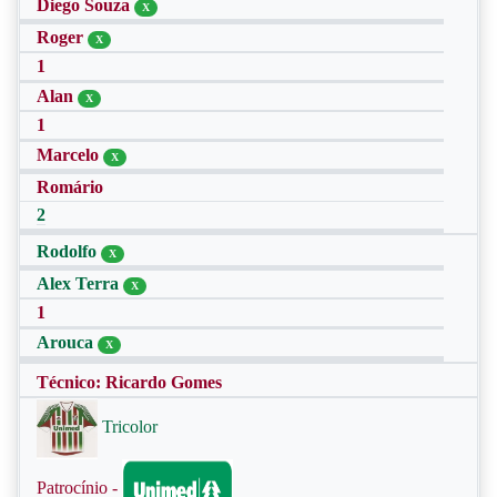
Diego Souza
X
Roger
X
1
Alan
X
1
Marcelo
X
Romário
2
Rodolfo
X
Alex Terra
X
1
Arouca
X
Técnico: Ricardo Gomes
Tricolor
Patrocínio -