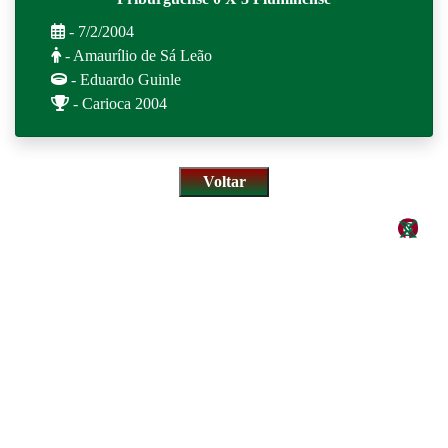
- 7/2/2004
- Amaurílio de Sá Leão
- Eduardo Guinle
- Carioca 2004