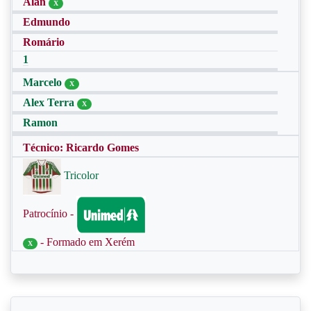
Alan
X
Edmundo
Romário
1
Marcelo
X
Alex Terra
X
Ramon
Técnico: Ricardo Gomes
Tricolor
Patrocínio -
- Formado em Xerém
X