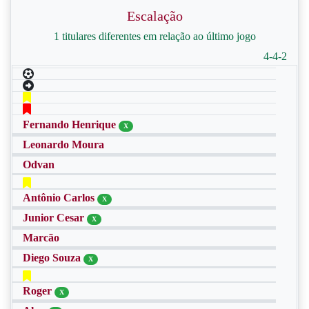
Escalação
1 titulares diferentes em relação ao último jogo
4-4-2
Fernando Henrique
X
Leonardo Moura
Odvan
Antônio Carlos
X
Junior Cesar
X
Marcão
Diego Souza
X
Roger
X