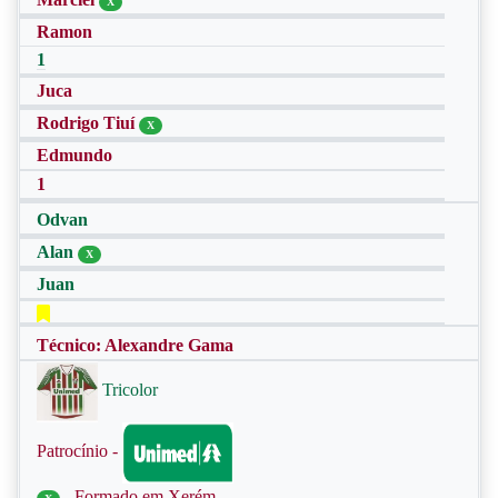
X
Ramon
1
Juca
Rodrigo Tiuí
X
Edmundo
1
Odvan
Alan
X
Juan
Técnico: Alexandre Gama
Tricolor
Patrocínio -
- Formado em Xerém