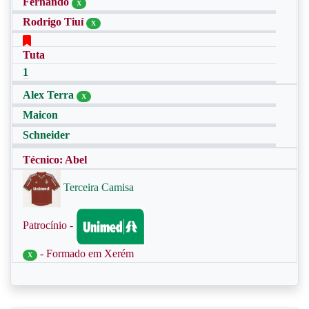
Fernando
X
Rodrigo Tiuí
X
Tuta
1
Alex Terra
X
Maicon
Schneider
Técnico: Abel
Terceira Camisa
Patrocínio -
- Formado em Xerém
X