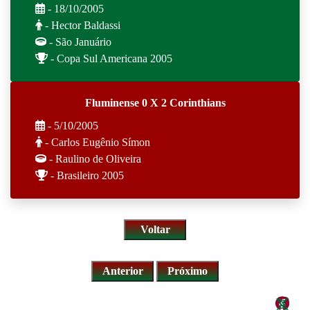
- 18/10/2005
- Hector Baldassi
- São Januário
- Copa Sul Americana 2005
Fluminense 0 X 2 Corinthians
- 5/10/2005
- Carlos Eugênio Símon
- Raulino de Oliveira
- Brasileiro 2005