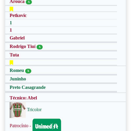
Arouca
X
Petkovic
1
1
Gabriel
Rodrigo Tiuí
X
Tuta
Romeu
X
Juninho
Preto Casagrande
Técnico: Abel
Tricolor
Patrocínio -