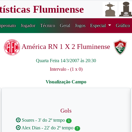
tísticas Fluminense
peonato
Jogador
Técnico
Geral
Jogos
Especial
Gráfico
América RN 1 X 2 Fluminense
Quarta Feira 14/3/2007 às 20:30
Intervalo - (1 x 0)
Gols
Soares - 3' do 2º tempo
5
Alex Dias - 22' do 2º tempo
7