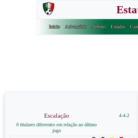
Esta
Inicio
Adversário
Árbitro
Estádio
Cam
Escalação
4-4-2
0 titulares diferentes em relação ao último
jogo