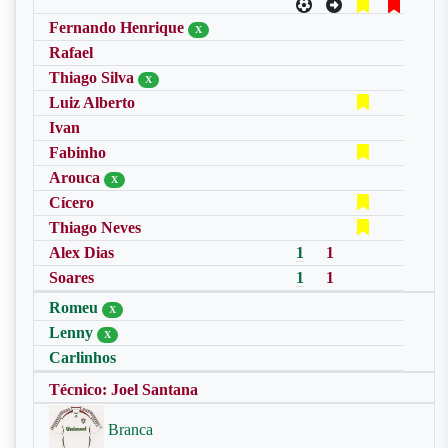
Fernando Henrique
X
Rafael
Thiago Silva
X
Luiz Alberto
Ivan
Fabinho
Arouca
X
Cícero
Thiago Neves
Alex Dias
1
1
Soares
1
1
Romeu
X
Lenny
X
Carlinhos
Técnico: Joel Santana
Branca