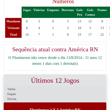
Números
Jogos
Vitórias
Empates
Derrotas
Gols
Gols
Pontos
Pró
Contra
Mandante
6
3
0
3
13
12
9
Visitante
8
4
1
3
10
5
13
Total
14
7
1
6
23
17
22
Sequência atual contra América RN
O Fluminense não vence desde o dia 13/8/2014 - 11 anos 12
meses 1 dias com 1 derrota(s)
Últimos 12 Jogos
Vitória
Empate
Derrota
Fluminense 2 X 5 América RN