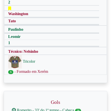
2
Washington
Tato
Paulinho
Leomir
1
Técnico: Nelsinho
Tricolor
- Formado em Xerém
X
Gols
Romerito - 33' do 1º tempo - Cabeça
29