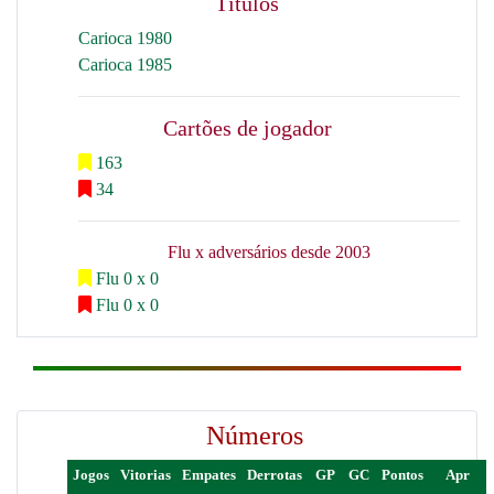
Títulos
Carioca 1980
Carioca 1985
Cartões de jogador
163
34
Flu x adversários desde 2003
Flu 0 x 0
Flu 0 x 0
Números
Jogos
Vitorias
Empates
Derrotas
GP
GC
Pontos
Apr