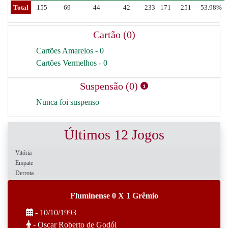
Total
155
69
44
42
233
171
251
53.98%
Cartão (0)
Cartões Amarelos - 0
Cartões Vermelhos - 0
Suspensão (0)
Nunca foi suspenso
Últimos 12 Jogos
Vitória
Empate
Derrota
Fluminense 0 X 1 Grêmio
- 10/10/1993
- Oscar Roberto de Godói