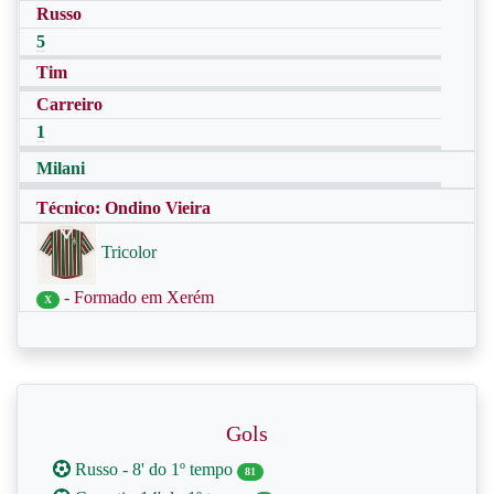
Russo
5
Tim
Carreiro
1
Milani
Técnico: Ondino Vieira
Tricolor
- Formado em Xerém
X
Gols
Russo - 8' do 1º tempo
81