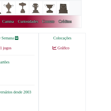
Camisa
Curiosidades
Contato
Créditos
e Semana
Colocações
1 jogos
Gráfico
artões
versários desde 2003