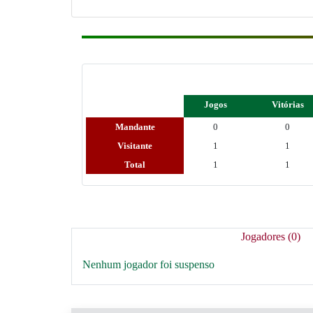
Jogos
Vitórias
Mandante
0
0
Visitante
1
1
Total
1
1
Jogadores (0)
Nenhum jogador foi suspenso