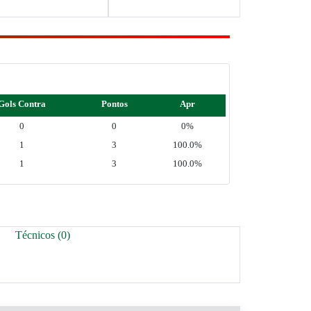
Gols Contra
Pontos
Apr
0
0
0%
1
3
100.0%
1
3
100.0%
Técnicos (0)