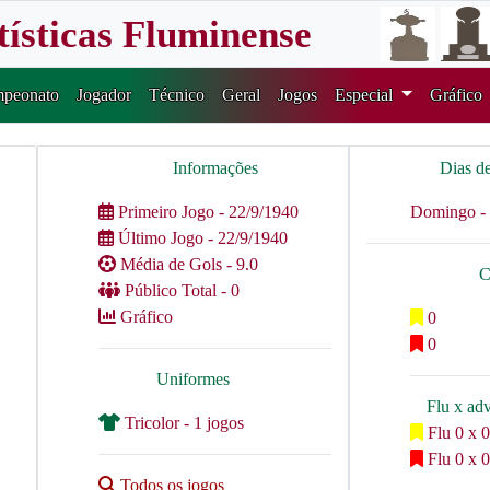
tísticas Fluminense
peonato
Jogador
Técnico
Geral
Jogos
Especial
Gráfico
Informações
Dias d
Primeiro Jogo - 22/9/1940
Domingo - 
Último Jogo - 22/9/1940
Média de Gols - 9.0
C
Público Total - 0
Gráfico
0
0
Uniformes
Flu x ad
Tricolor - 1 jogos
Flu 0 x 0
Flu 0 x 0
Todos os jogos