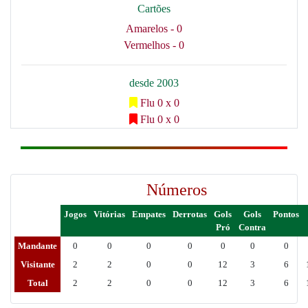
Cartões
Amarelos - 0
Vermelhos - 0
desde 2003
Flu 0 x 0
Flu 0 x 0
Números
Jogos
Vitórias
Empates
Derrotas
Gols
Gols
Pontos
Pró
Contra
Mandante
0
0
0
0
0
0
0
Visitante
2
2
0
0
12
3
6
Total
2
2
0
0
12
3
6