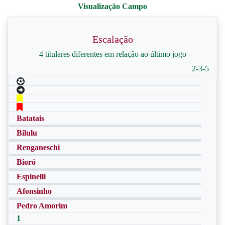
Escalação
4 titulares diferentes em relação ao último jogo
2-3-5
Batatais
Bilulu
Renganeschi
Bioró
Espinelli
Afonsinho
Pedro Amorim
1