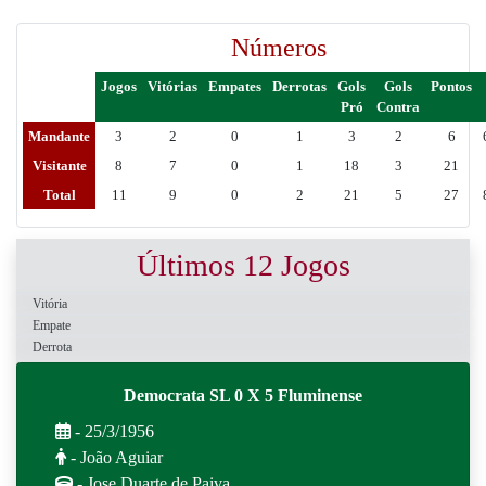
Números
Jogos
Vitórias
Empates
Derrotas
Gols
Gols
Pontos
Pró
Contra
Mandante
3
2
0
1
3
2
6
Visitante
8
7
0
1
18
3
21
Total
11
9
0
2
21
5
27
Últimos 12 Jogos
Vitória
Empate
Derrota
Democrata SL 0 X 5 Fluminense
- 25/3/1956
- João Aguiar
- Jose Duarte de Paiva