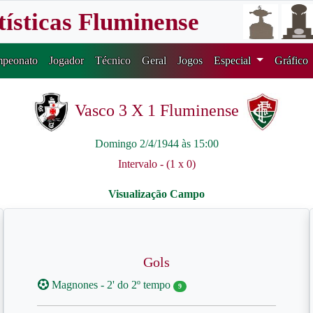
tísticas Fluminense
peonato
Jogador
Técnico
Geral
Jogos
Especial
Gráfico
Vasco 3 X 1 Fluminense
Domingo 2/4/1944 às 15:00
Intervalo - (1 x 0)
Gols
Magnones - 2' do 2º tempo
9