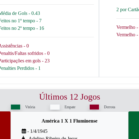
2 por Cart
Média de Gols - 0.43
Feitos no 1º tempo - 7
Vermelho - 
Feitos no 2º tempo - 16
Vermelho - 
Assistências - 0
Penaltis/Faltas sofridos - 0
Participações em gols - 23
Penalties Perdidos - 1
Últimos 12 Jogos
Vitória
Empate
Derrota
América 1 X 1 Fluminense
- 1/4/1945
- Adelino Ribeiro de Jesus