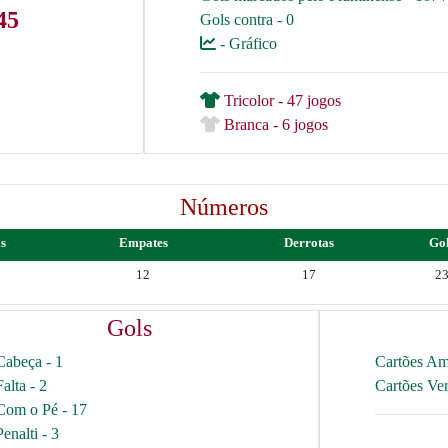
45
Gols contra - 0
- Gráfico
Tricolor - 47 jogos
Branca - 6 jogos
Números
as
Empates
Derrotas
Go
12
17
2
Gols
Cabeça - 1
Cartões Am
Falta - 2
Cartões Ve
Com o Pé - 17
Penalti - 3