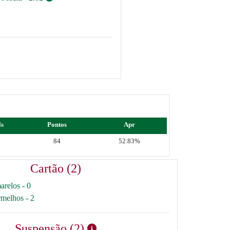
ls
Pontos
Apr
3
84
52.83%
Cartão (2)
arelos - 0
rmelhos - 2
Suspensão (2)