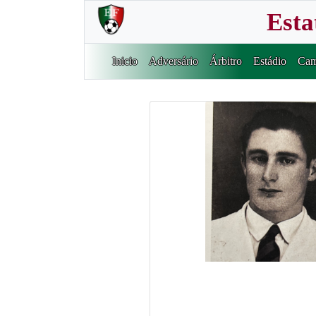
Esta
Inicio
Adversário
Árbitro
Estádio
Cam