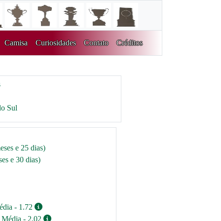
Camisa
Curiosidades
Contato
Créditos
s
do Sul
eses e 25 dias)
es e 30 dias)
édia - 1.72
/ Média - 2.02