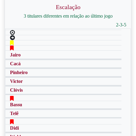
Escalação
3 titulares diferentes em relação ao último jogo
2-3-5
Jairo
Cacá
Pinheiro
Victor
Clóvis
Bassu
Telê
Didi