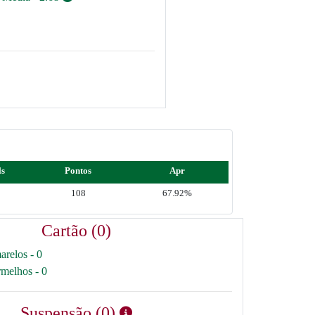
ls
Pontos
Apr
108
67.92%
Cartão (0)
arelos - 0
rmelhos - 0
Suspensão (0)