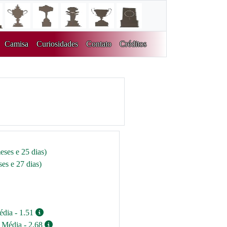
Camisa
Curiosidades
Contato
Créditos
eses e 25 dias)
es e 27 dias)
édia - 1.51
/ Média - 2.68