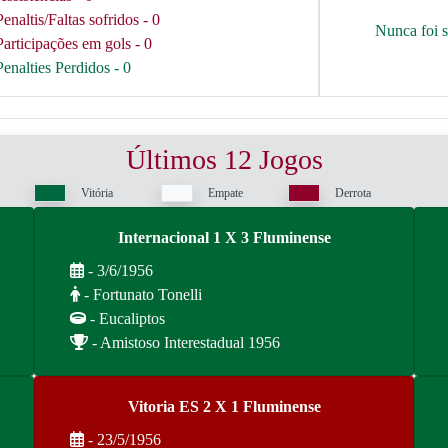
Penaltis/Faltas sofridos - 0
Nunca foi 
Participações em gols - 0
Penalties Perdidos - 0
Últimos 12 Jogos
Vitória
Empate
Derrota
Internacional 1 X 3 Fluminense
- 3/6/1956
- Fortunato Tonelli
- Eucaliptos
- Amistoso Interestadual 1956
Vitoria ES 2 X 1 Fluminense
- 23/5/1956