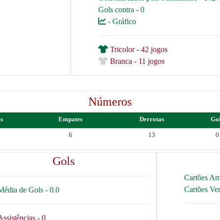
Gols contra - 0
- Gráfico
Tricolor - 42 jogos
Branca - 11 jogos
Números
as
Empates
Derrotas
Go
6
13
0
Gols
Cartões Am
Cartões Ve
Média de Gols - 0.0
Assistências - 0