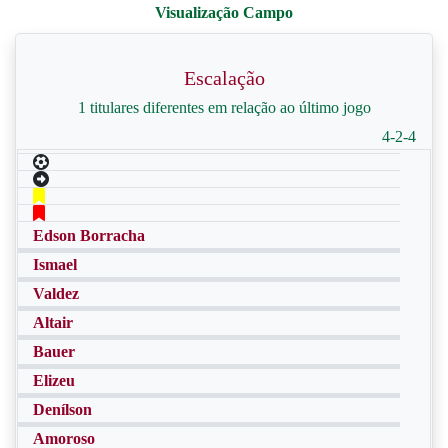
Escalação
1 titulares diferentes em relação ao último jogo
4-2-4
Edson Borracha
Ismael
Valdez
Altair
Bauer
Elizeu
Denílson
Amoroso