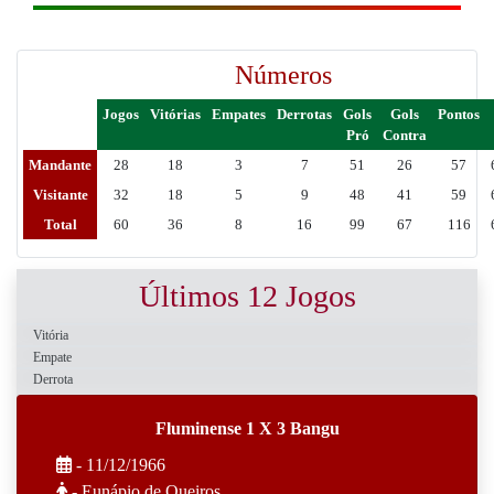
Números
Jogos
Vitórias
Empates
Derrotas
Gols
Gols
Pontos
Pró
Contra
Mandante
28
18
3
7
51
26
57
Visitante
32
18
5
9
48
41
59
Total
60
36
8
16
99
67
116
Últimos 12 Jogos
Vitória
Empate
Derrota
Fluminense 1 X 3 Bangu
- 11/12/1966
- Eunápio de Queiros