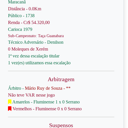
Maracanã
Distância - 0.0Km
Público - 1738
Renda - Cr$ 54.320,00
Carioca 1979
Sub-Campeonato: Taça Guanabara
Técnico Adversário - Denilson
0 Moleques de Xerém
1ª vez dessa escalação titular
1 vez(es) utilizamos essa escalação
Arbitragem
Árbitro -
Mário Ruy de Souza - **
Não teve VAR nesse jogo
Amarelos - Fluminense 1 x 0 Serrano
Vermelhos - Fluminense 0 x 0 Serrano
Suspensos