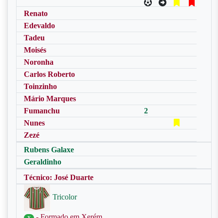
Renato
Edevaldo
Tadeu
Moisés
Noronha
Carlos Roberto
Toinzinho
Mário Marques
Fumanchu
2
Nunes
Zezé
Rubens Galaxe
Geraldinho
Técnico: José Duarte
Tricolor
- Formado em Xerém
X