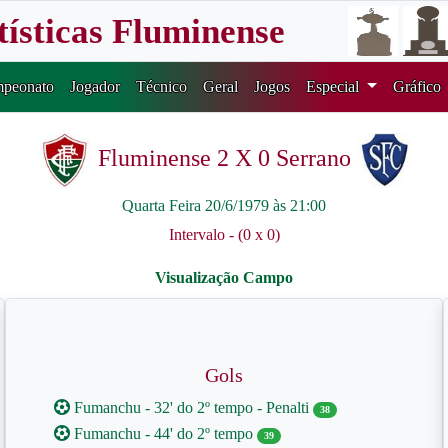
tísticas Fluminense
peonato
Jogador
Técnico
Geral
Jogos
Especial
Gráfico
Fluminense 2 X 0 Serrano
Quarta Feira 20/6/1979 às 21:00
Intervalo - (0 x 0)
Gols
Fumanchu - 32' do 2º tempo - Penalti
38
Fumanchu - 44' do 2º tempo
39