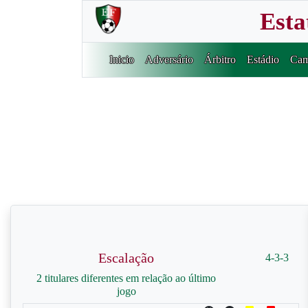
Esta
Inicio
Adversário
Árbitro
Estádio
Cam
Escalação
4-3-3
2 titulares diferentes em relação ao último
jogo