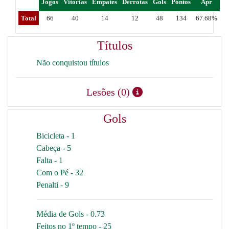
Jogos
Vitorias
Empates
Derrotas
Gols
Pontos
Apr
Total
66
40
14
12
48
134
67.68%
Títulos
Não conquistou títulos
Lesões (0)
Gols
Bicicleta - 1
Cabeça - 5
Falta - 1
Com o Pé - 32
Penalti - 9
Média de Gols - 0.73
Feitos no 1º tempo - 25