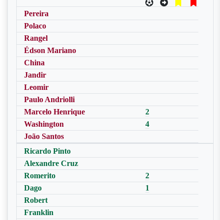
Pereira
Polaco
Rangel
Édson Mariano
China
Jandir
Leomir
Paulo Andriolli
Marcelo Henrique
2
Washington
4
João Santos
Ricardo Pinto
Alexandre Cruz
Romerito
2
Dago
1
Robert
Franklin