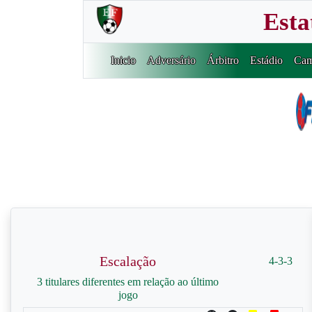
Esta
Inicio
Adversário
Árbitro
Estádio
Cam
Escalação
4-3-3
3 titulares diferentes em relação ao último
jogo