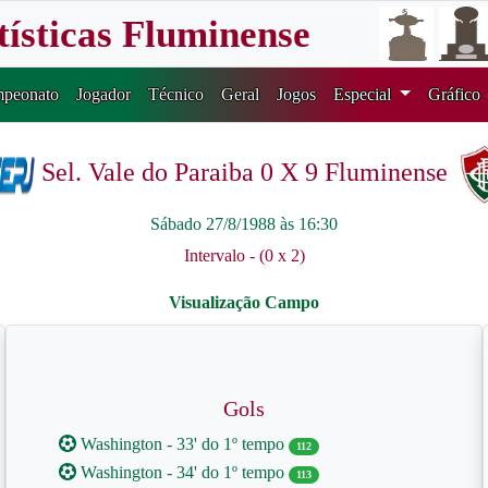
tísticas Fluminense
peonato
Jogador
Técnico
Geral
Jogos
Especial
Gráfico
Sel. Vale do Paraiba 0 X 9 Fluminense
Sábado 27/8/1988 às 16:30
Intervalo - (0 x 2)
Gols
Washington - 33' do 1º tempo
112
Washington - 34' do 1º tempo
113