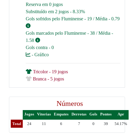
Reserva em 0 jogos
Substituído em 2 jogos - 8.33%
Gols sofridos pelo Fluminense - 19 / Média - 0.79
Gols marcados pelo Fluminense - 38 / Média -
1.58
Gols contra - 0
- Gráfico
Tricolor - 19 jogos
Branca - 5 jogos
Números
Jogos
Vitorias
Empates
Derrotas
Gols
Pontos
Apr
Total
24
11
6
7
0
39
54.17%