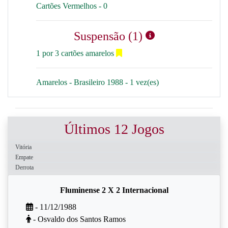
Cartões Vermelhos - 0
Suspensão (1)
1 por 3 cartões amarelos
Amarelos - Brasileiro 1988 - 1 vez(es)
Últimos 12 Jogos
Vitória
Empate
Derrota
Fluminense 2 X 2 Internacional
- 11/12/1988
- Osvaldo dos Santos Ramos