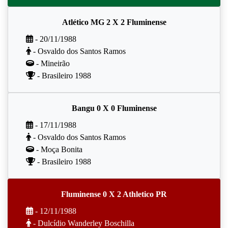
Atlético MG 2 X 2 Fluminense
- 20/11/1988
- Osvaldo dos Santos Ramos
- Mineirão
- Brasileiro 1988
Bangu 0 X 0 Fluminense
- 17/11/1988
- Osvaldo dos Santos Ramos
- Moça Bonita
- Brasileiro 1988
Fluminense 0 X 2 Athletico PR
- 12/11/1988
- Dulcídio Wanderley Boschilla