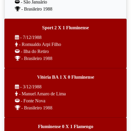
- São Januário
- Brasileiro 1988
Sport 2 X 1 Fluminense
- 7/12/1988
- Romualdo Arpi Filho
- Ilha do Retiro
- Brasileiro 1988
Vitória BA 1 X 0 Fluminense
- 3/12/1988
- Manuel Amaro de Lima
- Fonte Nova
- Brasileiro 1988
Fluminense 0 X 1 Flamengo