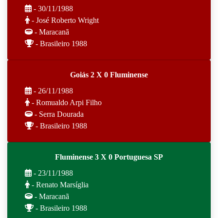
- 30/11/1988
- José Roberto Wright
- Maracanã
- Brasileiro 1988
Goiás 2 X 0 Fluminense
- 26/11/1988
- Romualdo Arpi Filho
- Serra Dourada
- Brasileiro 1988
Fluminense 3 X 0 Portuguesa SP
- 23/11/1988
- Renato Marsíglia
- Maracanã
- Brasileiro 1988