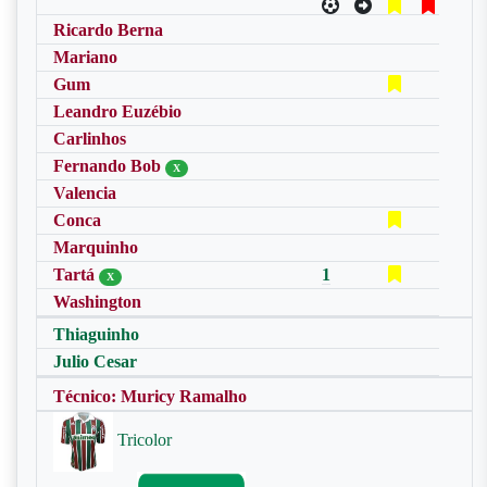
Ricardo Berna
Mariano
Gum
Leandro Euzébio
Carlinhos
Fernando Bob
X
Valencia
Conca
Marquinho
Tartá
1
X
Washington
Thiaguinho
Julio Cesar
Técnico: Muricy Ramalho
Tricolor