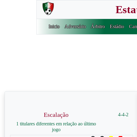
Esta
Inicio
Adversário
Árbitro
Estádio
Cam
Escalação
4-4-2
1 titulares diferentes em relação ao último
jogo