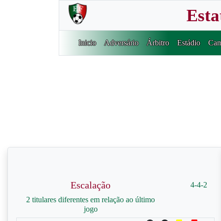
Esta
Inicio
Adversário
Árbitro
Estádio
Cam
Escalação
4-4-2
2 titulares diferentes em relação ao último
jogo