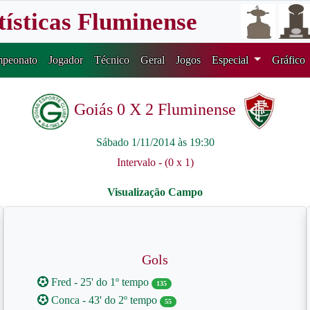
tísticas Fluminense
peonato
Jogador
Técnico
Geral
Jogos
Especial
Gráfico
Goiás 0 X 2 Fluminense
Sábado 1/11/2014 às 19:30
Intervalo - (0 x 1)
Gols
Fred - 25' do 1º tempo
135
Conca - 43' do 2º tempo
55