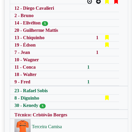
12 - Diego Cavalieri
2 - Bruno
14 - Elivélton
X
20 - Guilherme Mattis
13 - Chiquinho
1
19 - Édson
7 - Jean
1
10 - Wagner
11 - Conca
1
18 - Walter
9 - Fred
1
23 - Rafael Sobis
8 - Diguinho
30 - Kenedy
X
Técnico: Cristóvão Borges
Terceira Camisa