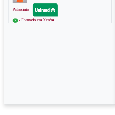
Patrocínio -
- Formado em Xerém
X