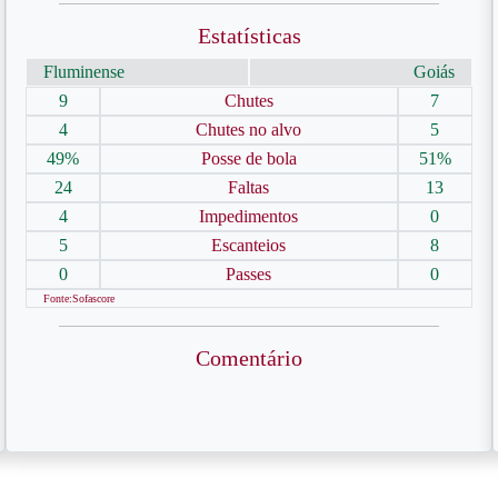
Estatísticas
Fluminense
Goiás
9
Chutes
7
4
Chutes no alvo
5
49%
Posse de bola
51%
24
Faltas
13
4
Impedimentos
0
5
Escanteios
8
0
Passes
0
Fonte:Sofascore
Comentário