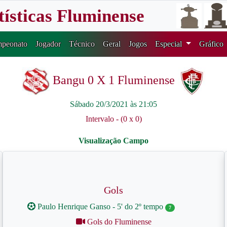
tísticas Fluminense
peonato
Jogador
Técnico
Geral
Jogos
Especial
Gráfico
Bangu 0 X 1 Fluminense
Sábado 20/3/2021 às 21:05
Intervalo - (0 x 0)
Gols
Paulo Henrique Ganso - 5' do 2º tempo
7
Gols do Fluminense