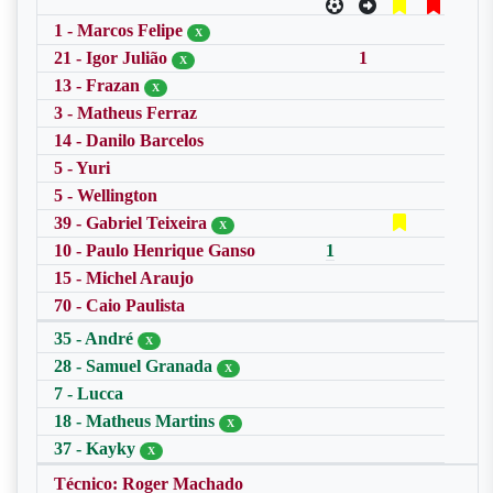
1 - Marcos Felipe
X
21 - Igor Julião
1
X
13 - Frazan
X
3 - Matheus Ferraz
14 - Danilo Barcelos
5 - Yuri
5 - Wellington
39 - Gabriel Teixeira
X
10 - Paulo Henrique Ganso
1
15 - Michel Araujo
70 - Caio Paulista
35 - André
X
28 - Samuel Granada
X
7 - Lucca
18 - Matheus Martins
X
37 - Kayky
X
Técnico: Roger Machado