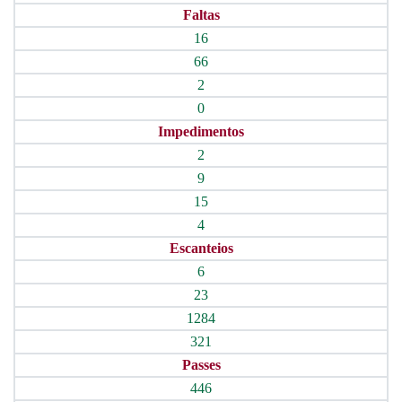
Faltas
16
66
2
0
Impedimentos
2
9
15
4
Escanteios
6
23
1284
321
Passes
446