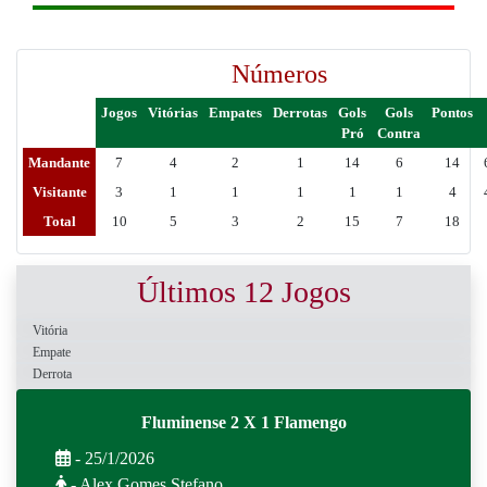
Números
Jogos
Vitórias
Empates
Derrotas
Gols
Gols
Pontos
Pró
Contra
Mandante
7
4
2
1
14
6
14
Visitante
3
1
1
1
1
1
4
Total
10
5
3
2
15
7
18
Últimos 12 Jogos
Vitória
Empate
Derrota
Fluminense 2 X 1 Flamengo
- 25/1/2026
- Alex Gomes Stefano