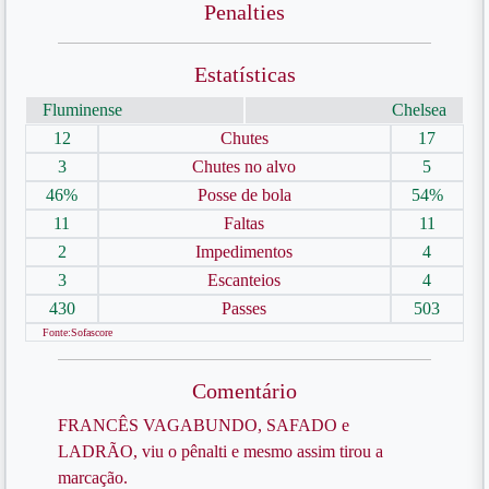
Penalties
Estatísticas
Fluminense
Chelsea
12
Chutes
17
3
Chutes no alvo
5
46%
Posse de bola
54%
11
Faltas
11
2
Impedimentos
4
3
Escanteios
4
430
Passes
503
Fonte:Sofascore
Comentário
FRANCÊS VAGABUNDO, SAFADO e
LADRÃO, viu o pênalti e mesmo assim tirou a
marcação.