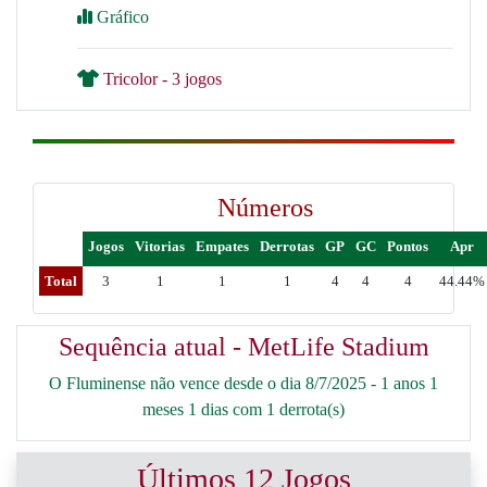
Gráfico
Tricolor - 3 jogos
Números
Jogos
Vitorias
Empates
Derrotas
GP
GC
Pontos
Apr
Total
3
1
1
1
4
4
4
44.44%
Sequência atual - MetLife Stadium
O Fluminense não vence desde o dia 8/7/2025 - 1 anos 1
meses 1 dias com 1 derrota(s)
Últimos 12 Jogos