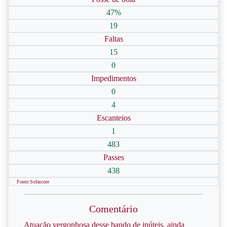
47%
19
Faltas
15
0
Impedimentos
0
4
Escanteios
1
483
Passes
438
Fonte:Sofascore
Comentário
Atuação vergonhosa desse bando de inúteis, ainda