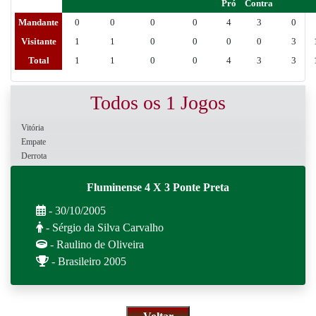
Pró
Contra
Mandante
0
0
0
0
4
3
0
Visitante
1
1
0
0
0
0
3
Total
1
1
0
0
4
3
3
Todos os 1 Jogos
Vitória
Empate
Derrota
Fluminense 4 X 3 Ponte Preta
- 30/10/2005
- Sérgio da Silva Carvalho
- Raulino de Oliveira
- Brasileiro 2005