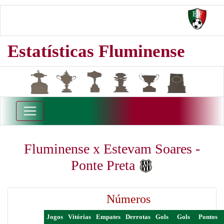
Estatísticas Fluminense
Fluminense x Estevam Soares -
Ponte Preta
Números
Jogos
Vitórias
Empates
Derrotas
Gols
Gols
Pontos