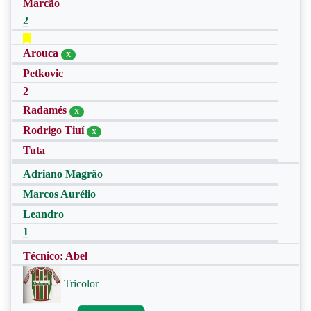
Marcão
2
Arouca
X
Petkovic
2
Radamés
X
Rodrigo Tiuí
X
Tuta
Adriano Magrão
Marcos Aurélio
Leandro
1
Técnico: Abel
Tricolor