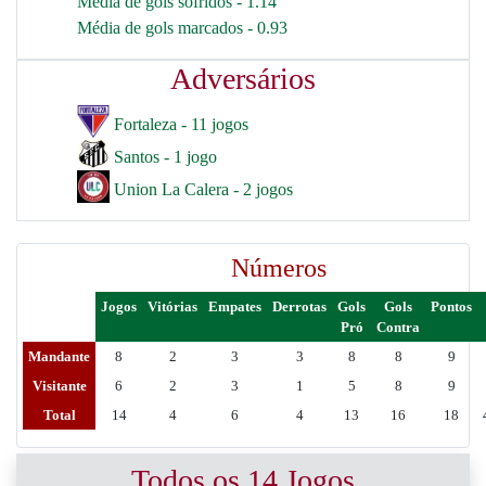
Média de gols sofridos - 1.14
Média de gols marcados - 0.93
Adversários
Fortaleza - 11 jogos
Santos - 1 jogo
Union La Calera - 2 jogos
Números
Jogos
Vitórias
Empates
Derrotas
Gols
Gols
Pontos
Pró
Contra
Mandante
8
2
3
3
8
8
9
Visitante
6
2
3
1
5
8
9
Total
14
4
6
4
13
16
18
Todos os 14 Jogos