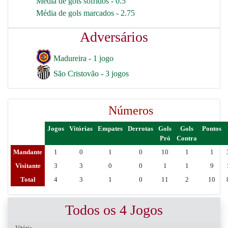
Média de gols sofridos - 0.5
Média de gols marcados - 2.75
Adversários
Madureira - 1 jogo
São Cristovão - 3 jogos
Números
Jogos
Vitórias
Empates
Derrotas
Gols
Gols
Pontos
Pró
Contra
Mandante
1
0
1
0
10
1
1
Visitante
3
3
0
0
1
1
9
Total
4
3
1
0
11
2
10
Todos os 4 Jogos