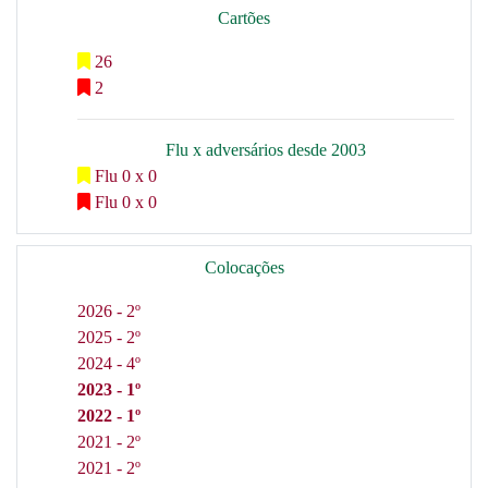
Cartões
26
2
Flu x adversários desde 2003
Flu 0 x 0
Flu 0 x 0
Colocações
2026 - 2º
2025 - 2º
2024 - 4º
2023 - 1º
2022 - 1º
2021 - 2º
2021 - 2º