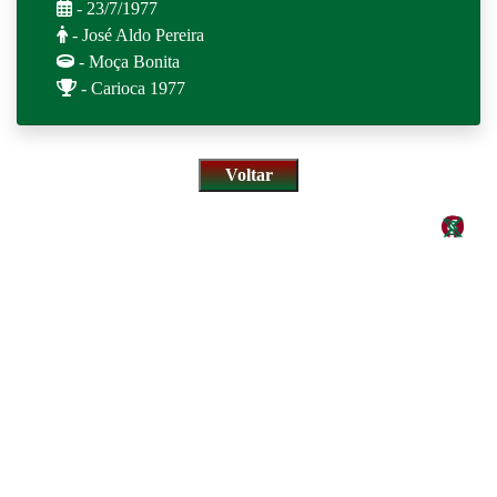
- 23/7/1977
- José Aldo Pereira
- Moça Bonita
- Carioca 1977