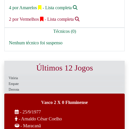
4 por Amarelos
- Lista completa
2 por Vermelhos
- Lista completa
Técnicos (0)
Nenhum técnico foi suspenso
Últimos 12 Jogos
Vitória
Empate
Derrota
Vasco 2 X 0 Fluminense
- 25/9/1977
- Arnaldo César Coelho
- Maracanã