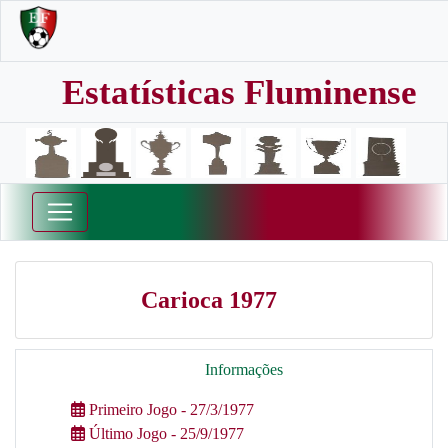
Estatísticas Fluminense
Carioca 1977
Informações
Primeiro Jogo - 27/3/1977
Último Jogo - 25/9/1977