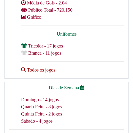
Média de Gols - 2.04
Público Total - 720.150
Gráfico
Uniformes
Tricolor - 17 jogos
Branca - 11 jogos
Todos os jogos
Dias de Semana
Domingo - 14 jogos
Quarta Feira - 8 jogos
Quinta Feira - 2 jogos
Sábado - 4 jogos