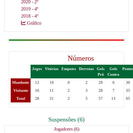
2020 - 2º
2019 - 4º
2018 - 4º
Gráfico
Números
Jogos
Vitórias
Empates
Derrotas
Gols
Gols
Ponto
Pró
Contra
Mandante
12
10
0
2
29
6
30
Visitante
16
11
2
3
28
7
35
Total
28
21
2
5
57
13
65
Suspensões (6)
Jogadores (6)