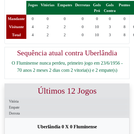
Jogos
Vitórias
Empates
Derrotas
Gols
Gols
Pontos
Pró
Contra
Mandante
0
0
0
0
0
0
0
Visitante
4
2
2
0
10
3
8
Total
4
2
2
0
10
3
8
Sequência atual contra Uberlândia
O Fluminense nunca perdeu, primeiro jogo em 23/6/1956 -
70 anos 2 meses 2 dias com 2 vitoria(s) e 2 empate(s)
Últimos 12 Jogos
Vitória
Empate
Derrota
Uberlândia 0 X 0 Fluminense