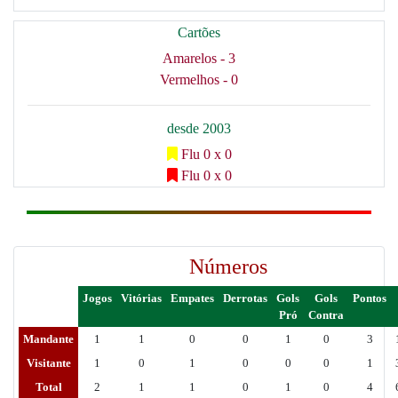
Cartões
Amarelos - 3
Vermelhos - 0
desde 2003
Flu 0 x 0
Flu 0 x 0
Números
Jogos
Vitórias
Empates
Derrotas
Gols
Gols
Pontos
Pró
Contra
Mandante
1
1
0
0
1
0
3
Visitante
1
0
1
0
0
0
1
Total
2
1
1
0
1
0
4