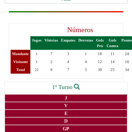
Números
Jogos
Vitórias
Empates
Derrotas
Gols
Gols
Ponto
Pró
Contra
Mandante
1
7
3
1
18
11
24
Visitante
1
2
4
4
12
14
10
Total
21
9
7
5
30
25
34
1º Turno
J
V
E
D
GP