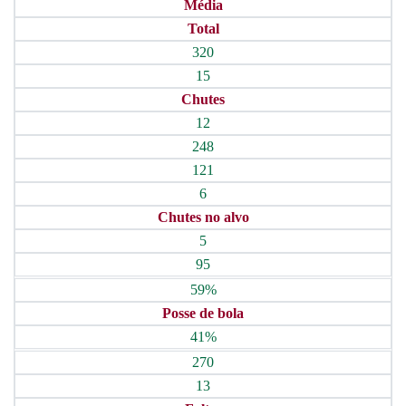
Média
Total
320
15
Chutes
12
248
121
6
Chutes no alvo
5
95
59%
Posse de bola
41%
270
13