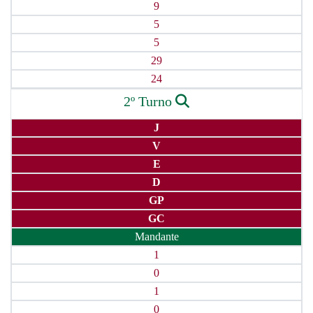
9
5
5
29
24
2º Turno
J
V
E
D
GP
GC
Mandante
1
0
1
0