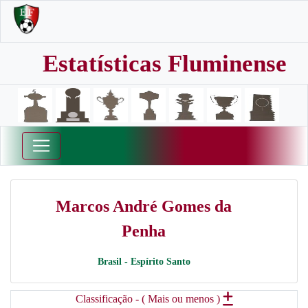
Estatísticas Fluminense
Marcos André Gomes da
Penha
Brasil - Espírito Santo
Classificação - ( Mais ou menos )