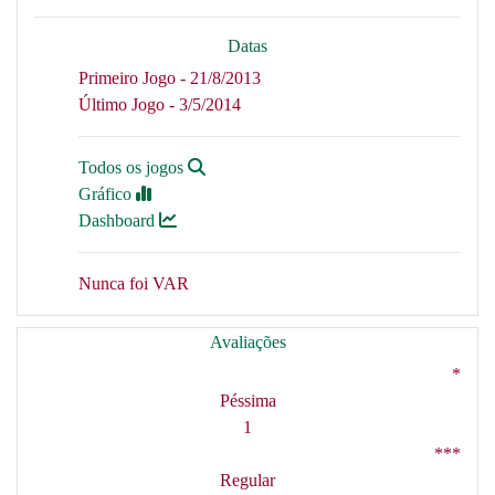
Datas
Primeiro Jogo - 21/8/2013
Último Jogo - 3/5/2014
Todos os jogos
Gráfico
Dashboard
Nunca foi VAR
Avaliações
*
Péssima
1
***
Regular