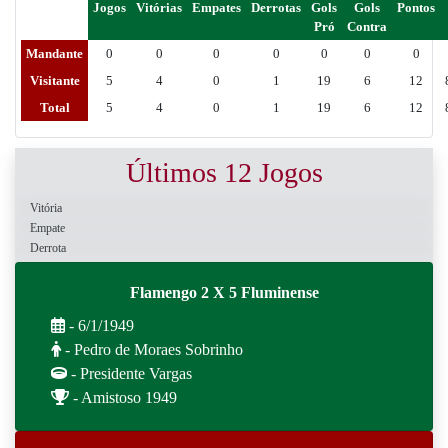
Jogos
Vitórias
Empates
Derrotas
Gols
Gols
Pontos
Pró
Contra
Mandante
0
0
0
0
0
0
0
Visitante
5
4
0
1
19
6
12
Total
5
4
0
1
19
6
12
Últimos 12 Jogos
Vitória
Empate
Derrota
Flamengo 2 X 5 Fluminense
- 6/1/1949
- Pedro de Moraes Sobrinho
- Presidente Vargas
- Amistoso 1949