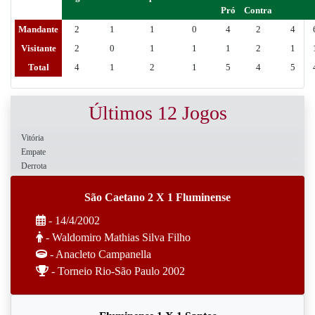
Pró
Contra
Mandante
2
1
1
0
4
2
4
Visitante
2
0
1
1
1
2
1
Total
4
1
2
1
5
4
5
Últimos 12 Jogos
Vitória
Empate
Derrota
São Caetano 2 X 1 Fluminense
- 14/4/2002
- Waldomiro Mathias Silva Filho
- Anacleto Campanella
- Torneio Rio-São Paulo 2002