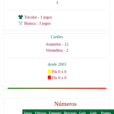
3
Tricolor - 1 jogos
Branca - 3 jogos
Cartões
Amarelos - 12
Vermelhos - 2
desde 2003
Flu 0 x 0
Flu 0 x 0
Números
Jogos
Vitórias
Empates
Derrotas
Gols
Gols
Pontos