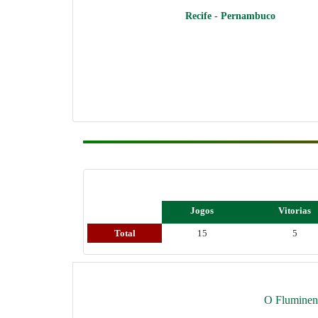
Recife - Pernambuco
Jogos
Vitorias
Total
15
5
O Fluminens