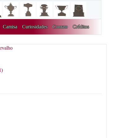
Camisa
Curiosidades
Contato
Créditos
rvalho
1)