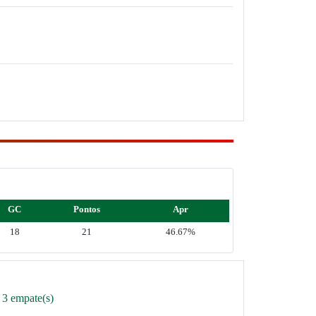
GC
Pontos
Apr
18
21
46.67%
 3 empate(s)