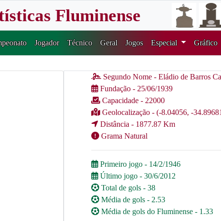
tísticas Fluminense
peonato
Jogador
Técnico
Geral
Jogos
Especial
Gráfico
Segundo Nome - Eládio de Barros Ca
Fundação - 25/06/1939
Capacidade - 22000
Geolocalização - (-8.04056, -34.8968
Distância - 1877.87 Km
Grama Natural
Primeiro jogo - 14/2/1946
Último jogo - 30/6/2012
Total de gols - 38
Média de gols - 2.53
Média de gols do Fluminense - 1.33