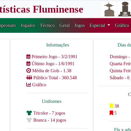
tísticas Fluminense
peonato
Jogador
Técnico
Geral
Jogos
Especial
Gráfico
Informações
Dias d
Primeiro Jogo - 3/2/1991
Domingo - 
Último Jogo - 1/6/1991
Quarta Feir
Média de Gols - 1.38
Quinta Feir
Público Total - 360.548
Sábado - 6 
Gráfico
C
Uniformes
38
Tricolor - 7 jogos
5
Branca - 14 jogos
Flu x ad