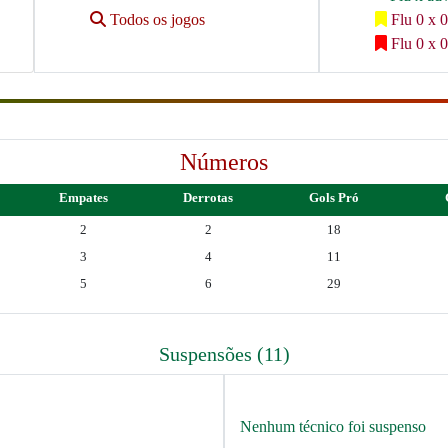
Todos os jogos
Flu 0 x 0
Flu 0 x 0
Números
Empates
Derrotas
Gols Pró
2
2
18
3
4
11
5
6
29
Suspensões (11)
Nenhum técnico foi suspenso