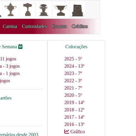
Camisa
Curiosidades
Contato
Créditos
e Semana
Colocações
11 jogos
2025 - 5º
a - 3 jogos
2024 - 13º
a - 1 jogos
2023 - 7º
jogos
2022 - 3º
2021 - 7º
2020 - 5º
artões
2019 - 14º
2018 - 12º
2017 - 14º
2016 - 13º
Gráfico
versários desde 2003