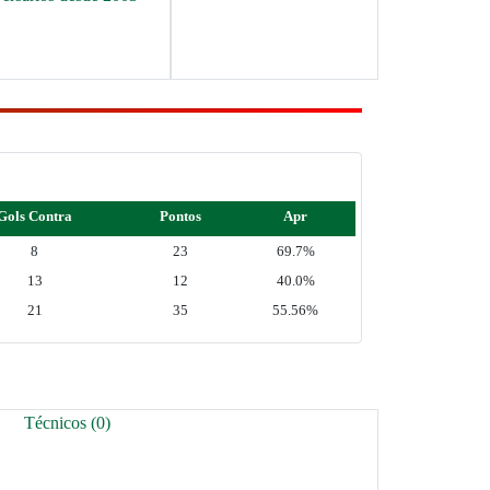
Gols Contra
Pontos
Apr
8
23
69.7%
13
12
40.0%
21
35
55.56%
Técnicos (0)