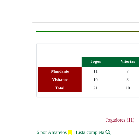
Jogos
Vitórias
Mandante
11
7
Visitante
10
3
Total
21
10
Jogadores (11)
6 por Amarelos
- Lista completa