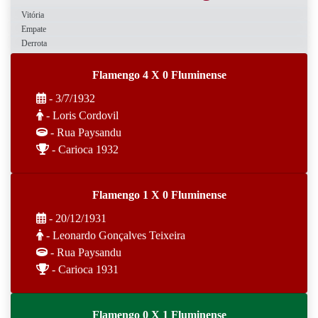
Vitória
Empate
Derrota
Flamengo 4 X 0 Fluminense
- 3/7/1932
- Loris Cordovil
- Rua Paysandu
- Carioca 1932
Flamengo 1 X 0 Fluminense
- 20/12/1931
- Leonardo Gonçalves Teixeira
- Rua Paysandu
- Carioca 1931
Flamengo 0 X 1 Fluminense