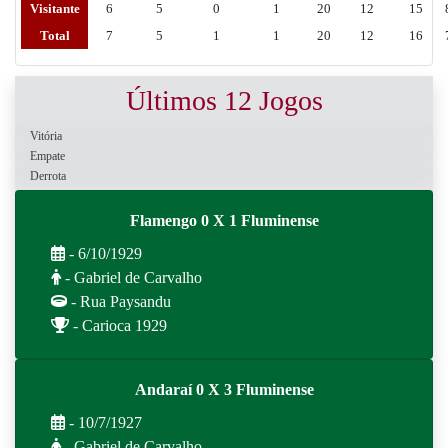
Visitante
6
5
0
1
20
12
15
Total
7
5
1
1
20
12
16
Últimos 12 Jogos
Vitória
Empate
Derrota
Flamengo 0 X 1 Fluminense
- 6/10/1929
- Gabriel de Carvalho
- Rua Paysandu
- Carioca 1929
Andaraí 0 X 3 Fluminense
- 10/7/1927
- Gabriel de Carvalho