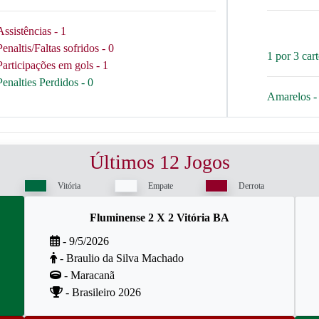
Assistências - 1
Penaltis/Faltas sofridos - 0
1 por 3 car
Participações em gols - 1
Penalties Perdidos - 0
Amarelos - 
Últimos 12 Jogos
Vitória
Empate
Derrota
Fluminense 2 X 2 Vitória BA
- 9/5/2026
- Braulio da Silva Machado
- Maracanã
- Brasileiro 2026