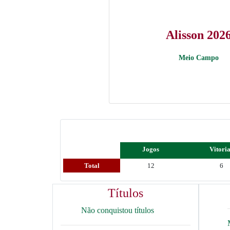
Alisson 202
Meio Campo
Jogos
Vitori
Total
12
6
Títulos
Não conquistou títulos