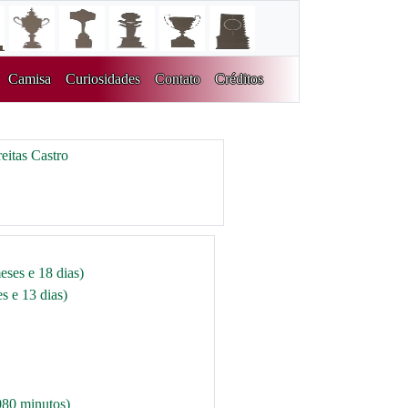
Camisa
Curiosidades
Contato
Créditos
eitas Castro
eses e 18 dias)
s e 13 dias)
080 minutos)