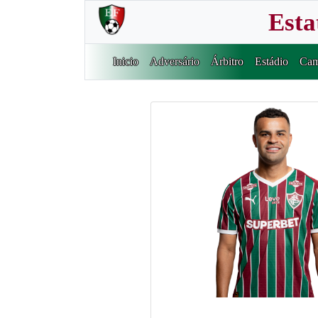
Esta
Inicio
Adversário
Árbitro
Estádio
Cam