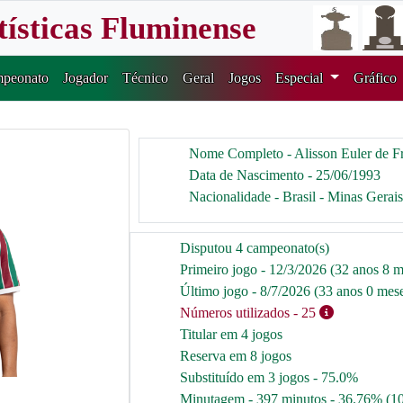
tísticas Fluminense
peonato
Jogador
Técnico
Geral
Jogos
Especial
Gráfico
Nome Completo - Alisson Euler de Fr
Data de Nascimento - 25/06/1993
Nacionalidade - Brasil - Minas Gerais
Disputou 4 campeonato(s)
Primeiro jogo - 12/3/2026 (32 anos 8 m
Último jogo - 8/7/2026 (33 anos 0 mese
Números utilizados
- 25
Titular em 4 jogos
Reserva em 8 jogos
Substituído em 3 jogos - 75.0%
Minutagem - 397 minutos - 36.76% (1