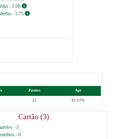
édia - 1.08
Média - 1.75
ls
Pontos
Apr
22
61.11%
Cartão (3)
arelos - 3
rmelhos - 0